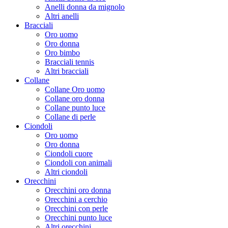
Anelli donna da mignolo
Altri anelli
Bracciali
Oro uomo
Oro donna
Oro bimbo
Bracciali tennis
Altri bracciali
Collane
Collane Oro uomo
Collane oro donna
Collane punto luce
Collane di perle
Ciondoli
Oro uomo
Oro donna
Ciondoli cuore
Ciondoli con animali
Altri ciondoli
Orecchini
Orecchini oro donna
Orecchini a cerchio
Orecchini con perle
Orecchini punto luce
Altri orecchini