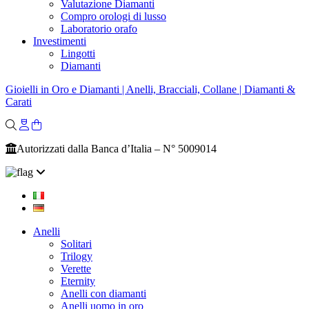
Valutazione Diamanti
Compro orologi di lusso
Laboratorio orafo
Investimenti
Lingotti
Diamanti
Gioielli in Oro e Diamanti | Anelli, Bracciali, Collane | Diamanti &
Carati
Autorizzati dalla Banca d’Italia – N° 5009014
Anelli
Solitari
Trilogy
Verette
Eternity
Anelli con diamanti
Anelli uomo in oro