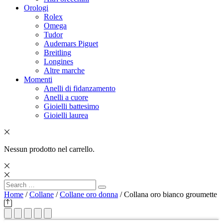
Orologi
Rolex
Omega
Tudor
Audemars Piguet
Breitling
Longines
Altre marche
Momenti
Anelli di fidanzamento
Anelli a cuore
Gioielli battesimo
Gioielli laurea
Nessun prodotto nel carrello.
Search
Search
for:
Home
/
Collane
/
Collane oro donna
/ Collana oro bianco groumette