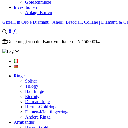
Goldschmiede
Investitionen
Anlage-Barren
Gioielli in Oro e Diamanti | Anelli, Bracciali, Collane | Diamanti & Ca
Genehmigt von der Bank von Italien – N° 5009014
Ringe
Solitär
Trilogy
Bandringe
Eternity
Diamantringe
Herren-Goldringe
Damen-Kleinfingerringe
Andere Ringe
Armbänder
Herren-Gold