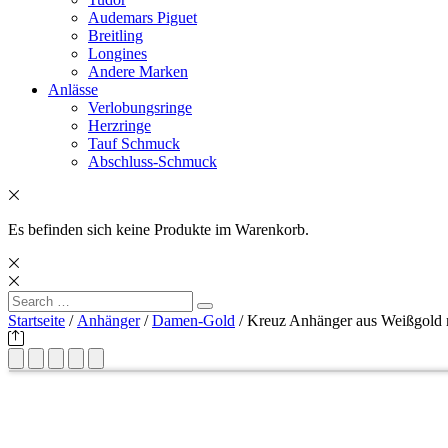
Audemars Piguet
Breitling
Longines
Andere Marken
Anlässe
Verlobungsringe
Herzringe
Tauf Schmuck
Abschluss-Schmuck
Es befinden sich keine Produkte im Warenkorb.
Search
Search
for:
Startseite
/
Anhänger
/
Damen-Gold
/ Kreuz Anhänger aus Weißgold 