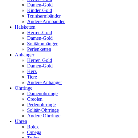
Damen-Gold
Kinder-Gold
Tennisarmbänder
Andere Armbänder
Halsketten
Herren-Gold
Damen-Gold
Solitäranhänger
Perlenketten
Anhänger
Herren-Gold
Damen-Gold
Herz
Tiere
Andere Anhänger
Ohrringe
Damenohrringe
Creolen
Perlenohrringe
Solitär-Ohrringe
Andere Ohrringe
Uhren
Rolex
Omega
Tudor