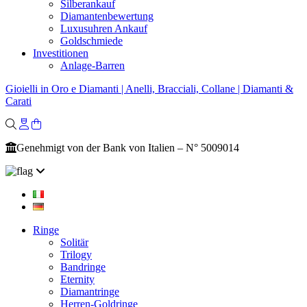
Silberankauf
Diamantenbewertung
Luxusuhren Ankauf
Goldschmiede
Investitionen
Anlage-Barren
Gioielli in Oro e Diamanti | Anelli, Bracciali, Collane | Diamanti &
Carati
Genehmigt von der Bank von Italien – N° 5009014
Ringe
Solitär
Trilogy
Bandringe
Eternity
Diamantringe
Herren-Goldringe