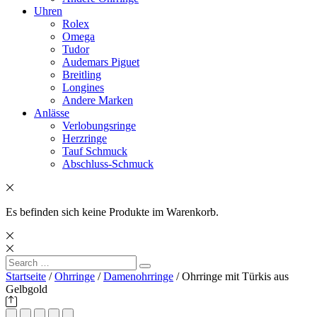
Uhren
Rolex
Omega
Tudor
Audemars Piguet
Breitling
Longines
Andere Marken
Anlässe
Verlobungsringe
Herzringe
Tauf Schmuck
Abschluss-Schmuck
Es befinden sich keine Produkte im Warenkorb.
Search
Search
for:
Startseite
/
Ohrringe
/
Damenohrringe
/ Ohrringe mit Türkis aus
Gelbgold