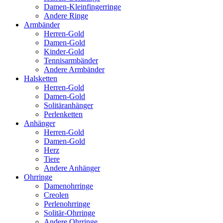
Damen-Kleinfingerringe
Andere Ringe
Armbänder
Herren-Gold
Damen-Gold
Kinder-Gold
Tennisarmbänder
Andere Armbänder
Halsketten
Herren-Gold
Damen-Gold
Solitäranhänger
Perlenketten
Anhänger
Herren-Gold
Damen-Gold
Herz
Tiere
Andere Anhänger
Ohrringe
Damenohrringe
Creolen
Perlenohrringe
Solitär-Ohrringe
Andere Ohrringe