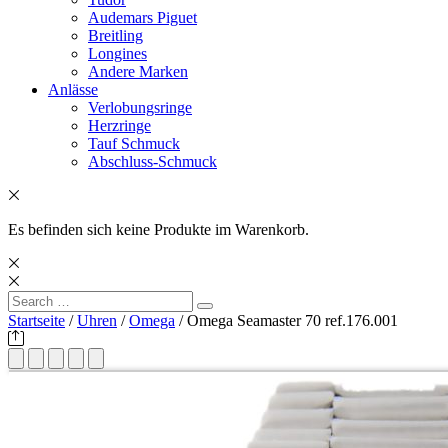
Audemars Piguet
Breitling
Longines
Andere Marken
Anlässe
Verlobungsringe
Herzringe
Tauf Schmuck
Abschluss-Schmuck
Es befinden sich keine Produkte im Warenkorb.
Search
Search
for:
Startseite
/
Uhren
/
Omega
/ Omega Seamaster 70 ref.176.001