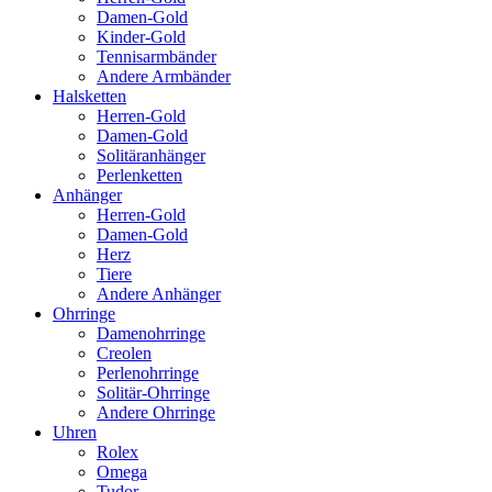
Damen-Gold
Kinder-Gold
Tennisarmbänder
Andere Armbänder
Halsketten
Herren-Gold
Damen-Gold
Solitäranhänger
Perlenketten
Anhänger
Herren-Gold
Damen-Gold
Herz
Tiere
Andere Anhänger
Ohrringe
Damenohrringe
Creolen
Perlenohrringe
Solitär-Ohrringe
Andere Ohrringe
Uhren
Rolex
Omega
Tudor