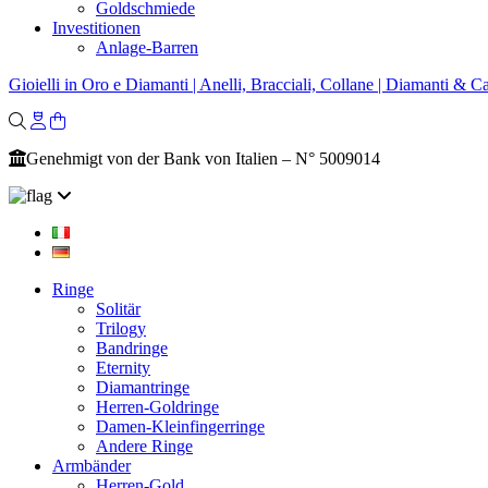
Goldschmiede
Investitionen
Anlage-Barren
Gioielli in Oro e Diamanti | Anelli, Bracciali, Collane | Diamanti & Ca
Genehmigt von der Bank von Italien – N° 5009014
Ringe
Solitär
Trilogy
Bandringe
Eternity
Diamantringe
Herren-Goldringe
Damen-Kleinfingerringe
Andere Ringe
Armbänder
Herren-Gold