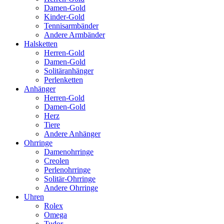
Damen-Gold
Kinder-Gold
Tennisarmbänder
Andere Armbänder
Halsketten
Herren-Gold
Damen-Gold
Solitäranhänger
Perlenketten
Anhänger
Herren-Gold
Damen-Gold
Herz
Tiere
Andere Anhänger
Ohrringe
Damenohrringe
Creolen
Perlenohrringe
Solitär-Ohrringe
Andere Ohrringe
Uhren
Rolex
Omega
Tudor