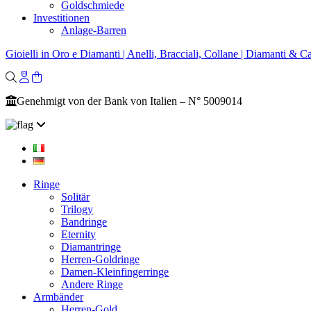
Goldschmiede
Investitionen
Anlage-Barren
Gioielli in Oro e Diamanti | Anelli, Bracciali, Collane | Diamanti & Ca
Genehmigt von der Bank von Italien – N° 5009014
Ringe
Solitär
Trilogy
Bandringe
Eternity
Diamantringe
Herren-Goldringe
Damen-Kleinfingerringe
Andere Ringe
Armbänder
Herren-Gold