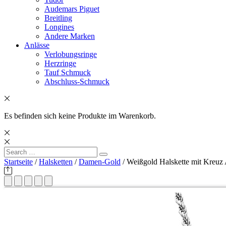
Audemars Piguet
Breitling
Longines
Andere Marken
Anlässe
Verlobungsringe
Herzringe
Tauf Schmuck
Abschluss-Schmuck
Es befinden sich keine Produkte im Warenkorb.
Search
Search
for:
Startseite
/
Halsketten
/
Damen-Gold
/ Weißgold Halskette mit Kreuz