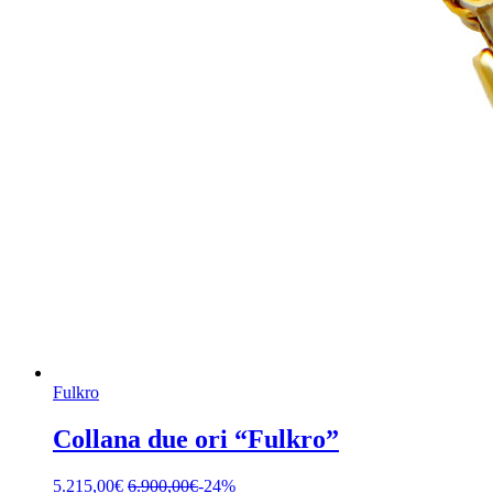
Fulkro
Collana due ori “Fulkro”
5.215,00
€
6.900,00
€
-24%