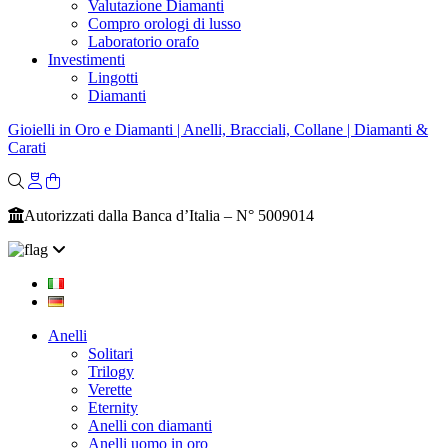
Valutazione Diamanti
Compro orologi di lusso
Laboratorio orafo
Investimenti
Lingotti
Diamanti
Gioielli in Oro e Diamanti | Anelli, Bracciali, Collane | Diamanti &
Carati
Autorizzati dalla Banca d’Italia – N° 5009014
Anelli
Solitari
Trilogy
Verette
Eternity
Anelli con diamanti
Anelli uomo in oro