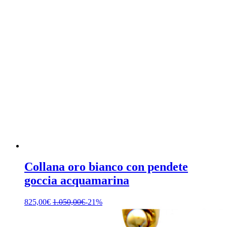
Collana oro bianco con pendete
goccia acquamarina
825,00
€
1.050,00
€
-21%