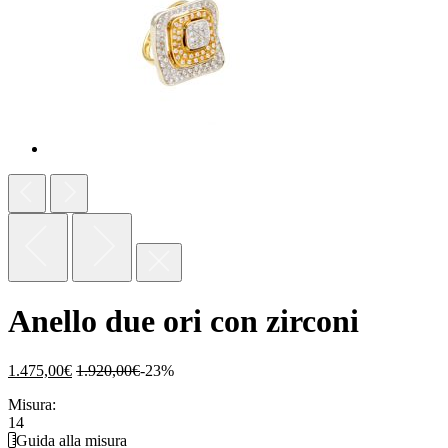
Anello due ori con zirconi
1.475,00
€
1.920,00
€
-23%
Misura:
14
Guida alla misura