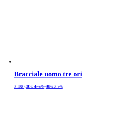
Bracciale uomo tre ori
3.490,00
€
4.675,00
€
-25%