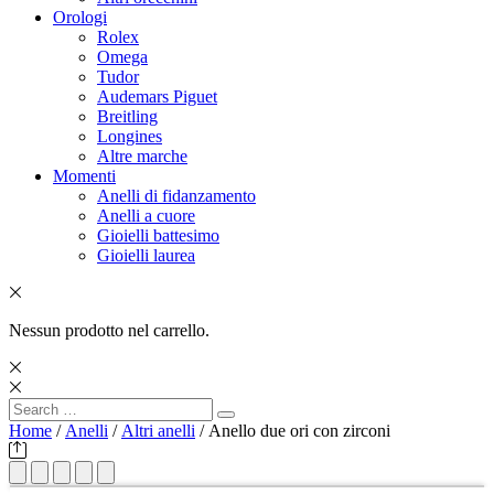
Orologi
Rolex
Omega
Tudor
Audemars Piguet
Breitling
Longines
Altre marche
Momenti
Anelli di fidanzamento
Anelli a cuore
Gioielli battesimo
Gioielli laurea
Nessun prodotto nel carrello.
Search
Search
for:
Home
/
Anelli
/
Altri anelli
/ Anello due ori con zirconi