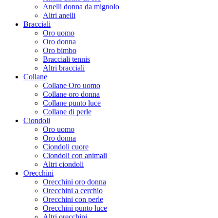
Anelli donna da mignolo
Altri anelli
Bracciali
Oro uomo
Oro donna
Oro bimbo
Bracciali tennis
Altri bracciali
Collane
Collane Oro uomo
Collane oro donna
Collane punto luce
Collane di perle
Ciondoli
Oro uomo
Oro donna
Ciondoli cuore
Ciondoli con animali
Altri ciondoli
Orecchini
Orecchini oro donna
Orecchini a cerchio
Orecchini con perle
Orecchini punto luce
Altri orecchini