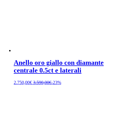
Anello oro giallo con diamante
centrale 0.5ct e laterali
2.750,00
€
3.590,00
€
-23%