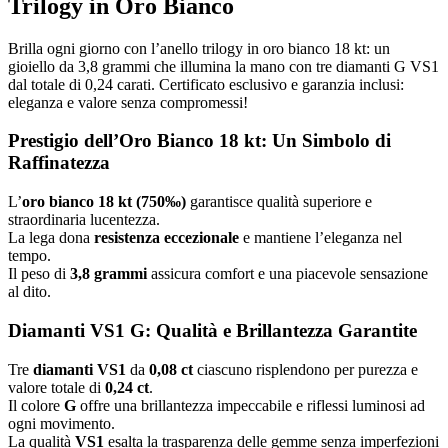
Trilogy in Oro Bianco
Brilla ogni giorno con l’anello trilogy in oro bianco 18 kt: un
gioiello da 3,8 grammi che illumina la mano con tre diamanti G VS1
dal totale di 0,24 carati. Certificato esclusivo e garanzia inclusi:
eleganza e valore senza compromessi!
Prestigio dell’Oro Bianco 18 kt: Un Simbolo di
Raffinatezza
L’
oro bianco 18 kt (750‰)
garantisce qualità superiore e
straordinaria lucentezza.
La lega dona
resistenza eccezionale
e mantiene l’eleganza nel
tempo.
Il peso di
3,8 grammi
assicura comfort e una piacevole sensazione
al dito.
Diamanti VS1 G: Qualità e Brillantezza Garantite
Tre
diamanti VS1
da
0,08 ct
ciascuno risplendono per purezza e
valore totale di
0,24 ct
.
Il colore
G
offre una brillantezza impeccabile e riflessi luminosi ad
ogni movimento.
La qualità
VS1
esalta la trasparenza delle gemme senza imperfezioni