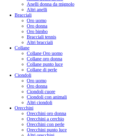
Anelli donna da mignolo
Altri anelli
Bracciali
Oro uomo
Oro donna
Oro bimbo
Bracciali tennis
Altri bracciali
Collane
Collane Oro uomo
Collane oro donna
Collane punto luce
Collane di perle
Ciondoli
Oro uomo
Oro donna
Ciondoli cuore
Ciondoli con animali
Altri ciondoli
Orecchini
Orecchini oro donna
Orecchini a cerchio
Orecchini con perle
Orecchini punto luce
Altri orecchini