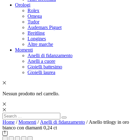
Orologi
Rolex
Omega
Tudor
Audemars Piguet
Breitling
Longines
Altre marche
Momenti
Anelli di fidanzamento
Anelli a cuore
Gioielli battesimo
Gioielli laurea
Nessun prodotto nel carrello.
Search
Search
for:
Home
/
Momenti
/
Anelli di fidanzamento
/ Anello trilogy in oro
bianco con diamanti 0,24 ct