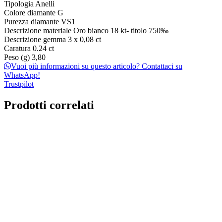
Tipologia
Anelli
Colore diamante
G
Purezza diamante
VS1
Descrizione materiale
Oro bianco 18 kt- titolo 750‰
Descrizione gemma
3 x 0,08 ct
Caratura
0.24 ct
Peso (g)
3,80
Vuoi più informazioni su questo articolo? Contattaci su
WhatsApp!
Trustpilot
Prodotti correlati