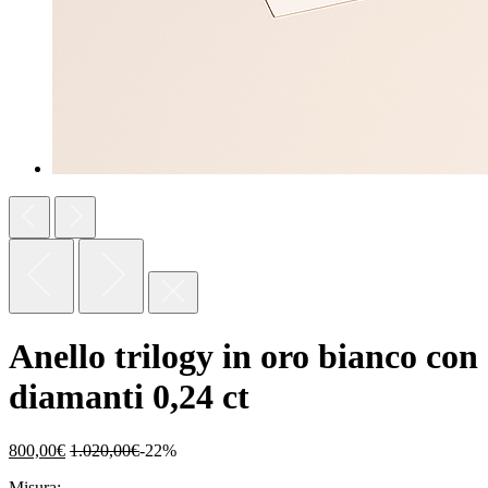
Anello trilogy in oro bianco con
diamanti 0,24 ct
800,00
€
1.020,00
€
-22%
Misura: