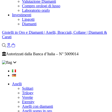
Valutazione Diamanti
Compro orologi di lusso
Laboratorio orafo
Investimenti
Lingotti
Diamanti
Gioielli in Oro e Diamanti | Anelli, Bracciali, Collane | Diamanti &
Carati
Autorizzati dalla Banca d’Italia – N° 5009014
Anelli
Solitari
Trilogy
Verette
Eternity
Anelli con diamanti
Anelli uomo in oro