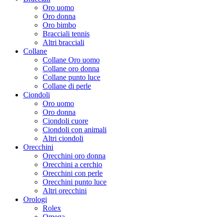
Oro uomo
Oro donna
Oro bimbo
Bracciali tennis
Altri bracciali
Collane
Collane Oro uomo
Collane oro donna
Collane punto luce
Collane di perle
Ciondoli
Oro uomo
Oro donna
Ciondoli cuore
Ciondoli con animali
Altri ciondoli
Orecchini
Orecchini oro donna
Orecchini a cerchio
Orecchini con perle
Orecchini punto luce
Altri orecchini
Orologi
Rolex
Omega