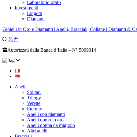
Laboratorio orafo
Investimenti
Lingotti
Diamanti
Gioielli in Oro e Diamanti | Anelli, Bracciali, Collane | Diamanti & Ca
Autorizzati dalla Banca d’Italia – N° 5009014
Anelli
Solitari
Trilogy
Verette
Eternity
Anelli con diamanti
Anelli uomo in oro
Anelli donna da mignolo
Altri anelli
Bracciali