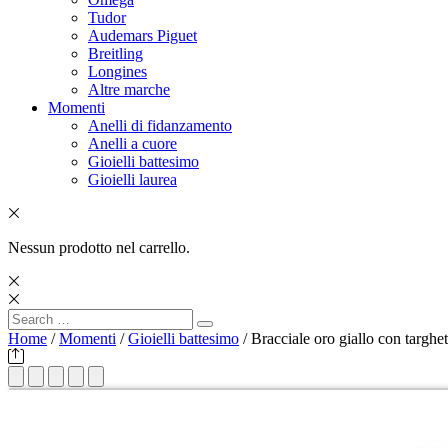
Tudor
Audemars Piguet
Breitling
Longines
Altre marche
Momenti
Anelli di fidanzamento
Anelli a cuore
Gioielli battesimo
Gioielli laurea
Nessun prodotto nel carrello.
Search
Search
for:
Home
/
Momenti
/
Gioielli battesimo
/ Bracciale oro giallo con targhet