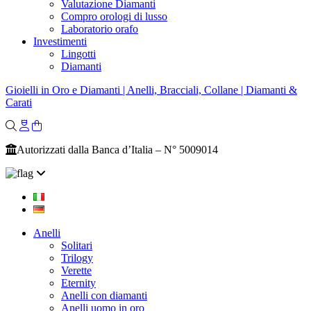
Valutazione Diamanti
Compro orologi di lusso
Laboratorio orafo
Investimenti
Lingotti
Diamanti
Gioielli in Oro e Diamanti | Anelli, Bracciali, Collane | Diamanti &
Carati
Autorizzati dalla Banca d’Italia – N° 5009014
Anelli
Solitari
Trilogy
Verette
Eternity
Anelli con diamanti
Anelli uomo in oro