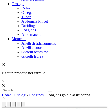
Orologi
Rolex
Omega
Tudor
Audemars Piguet
Breitling
Longines
Altre marche
Momenti
Anelli di fidanzamento
Anelli a cuore
Gioielli battesimo
Gioielli laurea
Nessun prodotto nel carrello.
Search
Search
for:
Home
/
Orologi
/
Longines
/ Longines gold classic donna