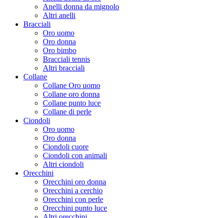
Anelli donna da mignolo
Altri anelli
Bracciali
Oro uomo
Oro donna
Oro bimbo
Bracciali tennis
Altri bracciali
Collane
Collane Oro uomo
Collane oro donna
Collane punto luce
Collane di perle
Ciondoli
Oro uomo
Oro donna
Ciondoli cuore
Ciondoli con animali
Altri ciondoli
Orecchini
Orecchini oro donna
Orecchini a cerchio
Orecchini con perle
Orecchini punto luce
Altri orecchini