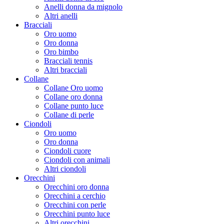
Anelli donna da mignolo
Altri anelli
Bracciali
Oro uomo
Oro donna
Oro bimbo
Bracciali tennis
Altri bracciali
Collane
Collane Oro uomo
Collane oro donna
Collane punto luce
Collane di perle
Ciondoli
Oro uomo
Oro donna
Ciondoli cuore
Ciondoli con animali
Altri ciondoli
Orecchini
Orecchini oro donna
Orecchini a cerchio
Orecchini con perle
Orecchini punto luce
Altri orecchini