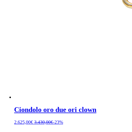
Ciondolo oro due ori clown
2.625,00
€
3.430,00
€
-23%