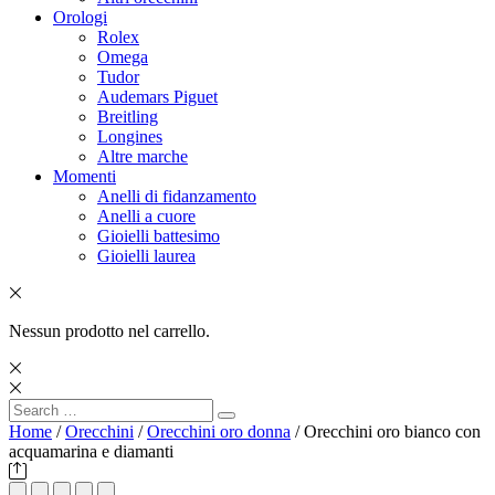
Orologi
Rolex
Omega
Tudor
Audemars Piguet
Breitling
Longines
Altre marche
Momenti
Anelli di fidanzamento
Anelli a cuore
Gioielli battesimo
Gioielli laurea
Nessun prodotto nel carrello.
Search
Search
for:
Home
/
Orecchini
/
Orecchini oro donna
/ Orecchini oro bianco con
acquamarina e diamanti