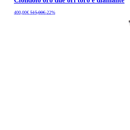
Ciondolo oro due ori toro e diamante
400,00
€
515,00
€
-22%