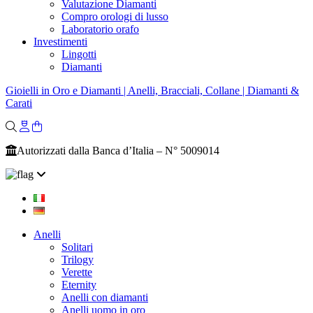
Valutazione Diamanti
Compro orologi di lusso
Laboratorio orafo
Investimenti
Lingotti
Diamanti
Gioielli in Oro e Diamanti | Anelli, Bracciali, Collane | Diamanti &
Carati
Autorizzati dalla Banca d’Italia – N° 5009014
Anelli
Solitari
Trilogy
Verette
Eternity
Anelli con diamanti
Anelli uomo in oro