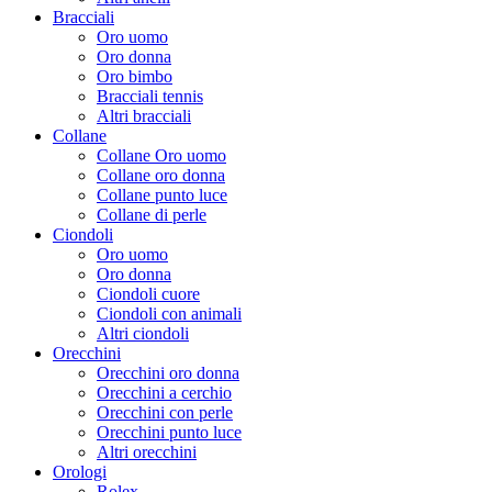
Bracciali
Oro uomo
Oro donna
Oro bimbo
Bracciali tennis
Altri bracciali
Collane
Collane Oro uomo
Collane oro donna
Collane punto luce
Collane di perle
Ciondoli
Oro uomo
Oro donna
Ciondoli cuore
Ciondoli con animali
Altri ciondoli
Orecchini
Orecchini oro donna
Orecchini a cerchio
Orecchini con perle
Orecchini punto luce
Altri orecchini
Orologi
Rolex