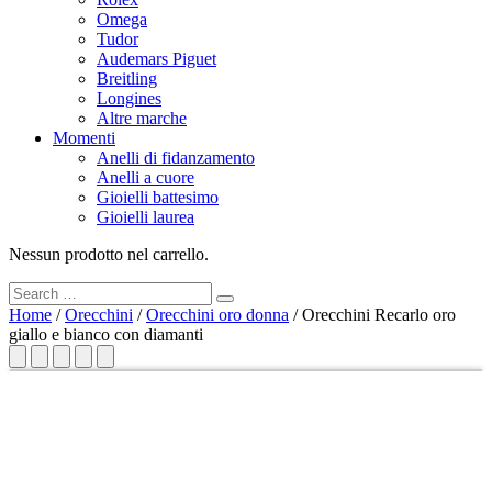
Omega
Tudor
Audemars Piguet
Breitling
Longines
Altre marche
Momenti
Anelli di fidanzamento
Anelli a cuore
Gioielli battesimo
Gioielli laurea
Nessun prodotto nel carrello.
Search
Search
for:
Home
/
Orecchini
/
Orecchini oro donna
/ Orecchini Recarlo oro
giallo e bianco con diamanti