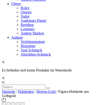
Uhren
Rolex
Omega
Tudor
Audemars Piguet
Breitling
Longines
Andere Marken
Anlässe
Verlobungsringe
Herzringe
Tauf Schmuck
Abschluss-Schmuck
Es befinden sich keine Produkte im Warenkorb.
Search
Search
for:
Startseite
/
Halsketten
/
Herren-Gold
/ Figaro-Halskette aus
Gelbgold