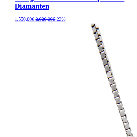
Diamanten
1.550,00
€
2.020,00
€
-23%