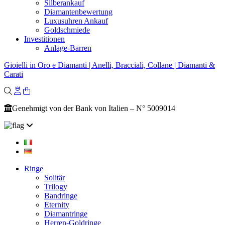
Silberankauf
Diamantenbewertung
Luxusuhren Ankauf
Goldschmiede
Investitionen
Anlage-Barren
Gioielli in Oro e Diamanti | Anelli, Bracciali, Collane | Diamanti &
Carati
Genehmigt von der Bank von Italien – N° 5009014
Ringe
Solitär
Trilogy
Bandringe
Eternity
Diamantringe
Herren-Goldringe