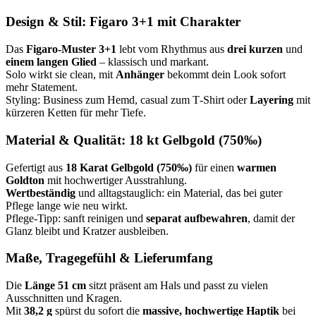
Design & Stil: Figaro 3+1 mit Charakter
Das
Figaro-Muster 3+1
lebt vom Rhythmus aus
drei kurzen
und
einem langen Glied
– klassisch und markant.
Solo wirkt sie clean, mit
Anhänger
bekommt dein Look sofort
mehr Statement.
Styling: Business zum Hemd, casual zum T‑Shirt oder
Layering
mit
kürzeren Ketten für mehr Tiefe.
Material & Qualität: 18 kt Gelbgold (750‰)
Gefertigt aus
18 Karat Gelbgold (750‰)
für einen
warmen
Goldton
mit hochwertiger Ausstrahlung.
Wertbeständig
und alltagstauglich: ein Material, das bei guter
Pflege lange wie neu wirkt.
Pflege-Tipp: sanft reinigen und
separat aufbewahren
, damit der
Glanz bleibt und Kratzer ausbleiben.
Maße, Tragegefühl & Lieferumfang
Die
Länge 51 cm
sitzt präsent am Hals und passt zu vielen
Ausschnitten und Kragen.
Mit
38,2 g
spürst du sofort die
massive, hochwertige Haptik
bei