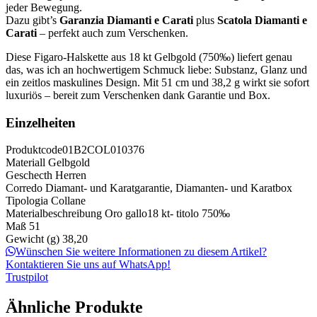
jeder Bewegung.
Dazu gibt’s
Garanzia Diamanti e Carati
plus
Scatola Diamanti e
Carati
– perfekt auch zum Verschenken.
Diese Figaro-Halskette aus 18 kt Gelbgold (750‰) liefert genau
das, was ich an hochwertigem Schmuck liebe: Substanz, Glanz und
ein zeitlos maskulines Design. Mit 51 cm und 38,2 g wirkt sie sofort
luxuriös – bereit zum Verschenken dank Garantie und Box.
Einzelheiten
Produktcode
01B2COL010376
Materiall
Gelbgold
Geschecth
Herren
Corredo
Diamant- und Karatgarantie, Diamanten- und Karatbox
Tipologia
Collane
Materialbeschreibung
Oro gallo18 kt- titolo 750‰
Maß
51
Gewicht (g)
38,20
Wünschen Sie weitere Informationen zu diesem Artikel?
Kontaktieren Sie uns auf WhatsApp!
Trustpilot
Ähnliche Produkte