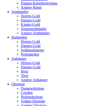
Damen-Kleinfingerringe
Andere Ringe
Armbänder
Herren-Gold
Damen-Gold
Kinder-Gold
Tennisarmbänder
Andere Armbänder
Halsketten
Herren-Gold
Damen-Gold
Solitäranhänger
Perlenketten
Anhänger
Herren-Gold
Damen-Gold
Herz
Tiere
Andere Anhänger
Ohrringe
Damenohrringe
Creolen
Perlenohrringe
Solitär-Ohrringe
Andere Ohrringe