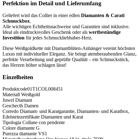
Perfektion im Detail und Lieferumfang
Geliefert wird das Collier in einer edlen
Diamanten & Carati
Schmuckbox
.
Alle wichtigen Echtheitsnachweise und Garantien sind inklusive.
Ideal als eindrucksvolles Geschenk oder als
wertbeständige
Investition
für jedes Schmuckliebhaber-Herz.
Diese Weißgoldkette mit Diamantblüten-Anhänger vereint höchsten
Luxus mit individueller Eleganz. Sie bringt atemberaubenden Glanz,
perfekte Verarbeitung und geprüfte Qualität – ein Schmuckstück,
das Herzen höher schlagen lässt!
Einzelheiten
Produktcode
01T1COL008451
Materiall
Weißgold
Juwel
Diamant
Geschecth
Damen
Corredo
Diamant- und Karatgarantie, Diamanten- und Karatbox,
Edelsteinzertifikate Diamanten und Karat
Tipologia
Collane con pendente
Colore diamante
G
Purezza diamante
VS1