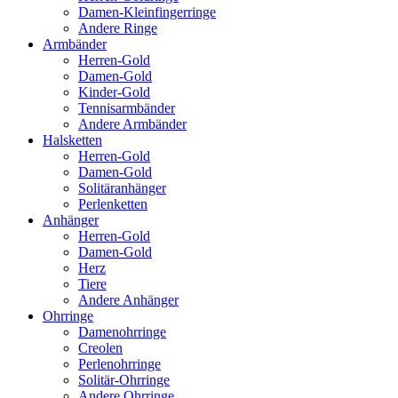
Damen-Kleinfingerringe
Andere Ringe
Armbänder
Herren-Gold
Damen-Gold
Kinder-Gold
Tennisarmbänder
Andere Armbänder
Halsketten
Herren-Gold
Damen-Gold
Solitäranhänger
Perlenketten
Anhänger
Herren-Gold
Damen-Gold
Herz
Tiere
Andere Anhänger
Ohrringe
Damenohrringe
Creolen
Perlenohrringe
Solitär-Ohrringe
Andere Ohrringe