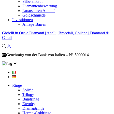
Silberankauf
Diamantenbewertung
Luxusuhren Ankauf
Goldschmiede
Investitionen
Anlage-Barren
Gioielli in Oro e Diamanti | Anelli, Bracciali, Collane | Diamanti &
Carati
Genehmigt von der Bank von Italien – N° 5009014
Ringe
Solitär
Trilogy
Bandringe
Eternity
Diamantringe
Herren-Goldringe