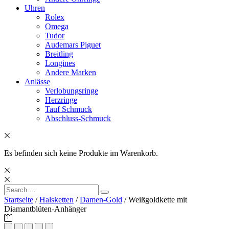
Uhren
Rolex
Omega
Tudor
Audemars Piguet
Breitling
Longines
Andere Marken
Anlässe
Verlobungsringe
Herzringe
Tauf Schmuck
Abschluss-Schmuck
Es befinden sich keine Produkte im Warenkorb.
Search
Search
for:
Startseite
/
Halsketten
/
Damen-Gold
/ Weißgoldkette mit
Diamantblüten-Anhänger