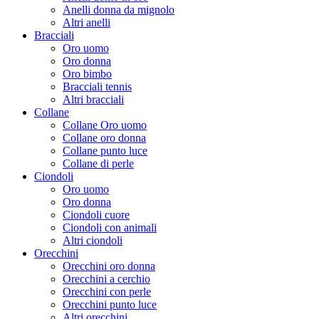
Anelli donna da mignolo
Altri anelli
Bracciali
Oro uomo
Oro donna
Oro bimbo
Bracciali tennis
Altri bracciali
Collane
Collane Oro uomo
Collane oro donna
Collane punto luce
Collane di perle
Ciondoli
Oro uomo
Oro donna
Ciondoli cuore
Ciondoli con animali
Altri ciondoli
Orecchini
Orecchini oro donna
Orecchini a cerchio
Orecchini con perle
Orecchini punto luce
Altri orecchini