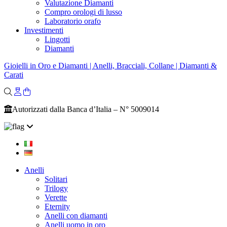
Valutazione Diamanti
Compro orologi di lusso
Laboratorio orafo
Investimenti
Lingotti
Diamanti
Gioielli in Oro e Diamanti | Anelli, Bracciali, Collane | Diamanti &
Carati
Autorizzati dalla Banca d’Italia – N° 5009014
Anelli
Solitari
Trilogy
Verette
Eternity
Anelli con diamanti
Anelli uomo in oro