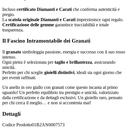
Incluso
certificato Diamanti e Carati
che conferma autenticità e
pregio.
La
scatola originale Diamanti e Carati
impreziosisce ogni regalo.
Certificazione delle gemme
garantisce tracciabilità e totale
trasparenza.
Il Fascino Intramontabile dei Granati
Il
granato
simboleggia passione, energia e successo con il suo rosso
intenso.
Ogni pietra è selezionata per
taglio e brillantezza
, assicurando
unicità.
Perfetto per chi sceglie
gioielli distintivi
, ideali sia ogni giorno che
per eventi raffinati.
Un anello in oro giallo con granati come questo incanta al primo
sguardo! Un perfetto equilibrio tra prestigio e unicità, valorizzato
dalla certificazione e da dettagli esclusivi. Un gioiello raro, pensato
per chi cerca il meglio… e non si accontenta mai!
Dettagli
Codice Prodotto
01B2AN0007573