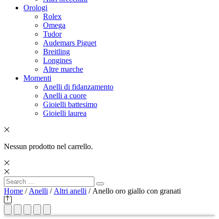
Orologi
Rolex
Omega
Tudor
Audemars Piguet
Breitling
Longines
Altre marche
Momenti
Anelli di fidanzamento
Anelli a cuore
Gioielli battesimo
Gioielli laurea
Nessun prodotto nel carrello.
Search
Search
for:
Home
/
Anelli
/
Altri anelli
/ Anello oro giallo con granati